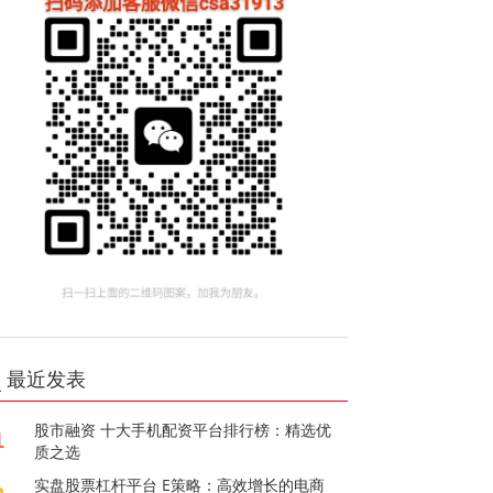
最近发表
股市融资 十大手机配资平台排行榜：精选优
1
质之选
实盘股票杠杆平台 E策略：高效增长的电商