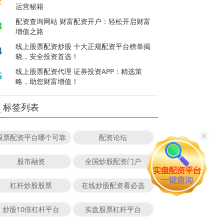
2
运营秘籍
配资查询网站 财富配资开户：轻松开启财富
3
增值之路
线上股票配资炒股 十大正规配资平台榜单揭
4
晓，安全投资首选！
线上股票配资代理 证券投资APP：精选策
5
略，助您财富增值！
标签列表
股票配资平台哪个可靠
配资论坛
股市融资
全国炒股配资门户
杠杆炒股股票
在线炒股配资看必选
炒股10倍杠杆平台
实盘股票杠杆平台