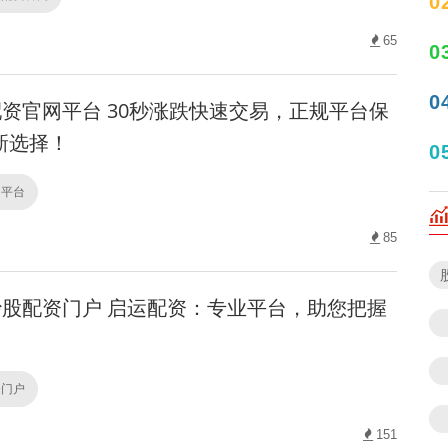
0
65
0
0
资官网平台 30秒涨跌快速交易，正规平台保
新选择！
0
网平台
85
股配资门户 启运配资：专业平台，助您把握
！
资门户
151