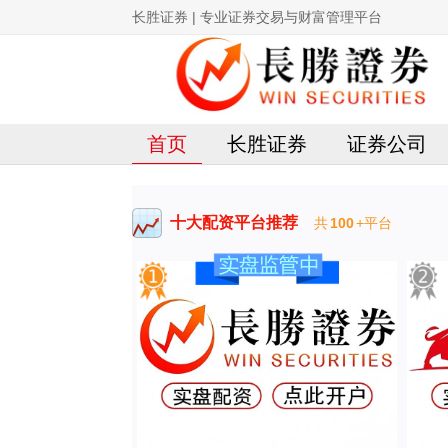
长胜证券 | 专业证券交易与财富管理平台
首页
长胜证券
证券公司
十大配资平台推荐
共
100
+平台