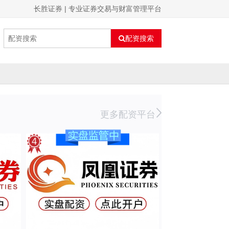
长胜证券 | 专业证券交易与财富管理平台
配资搜索
更多配资平台