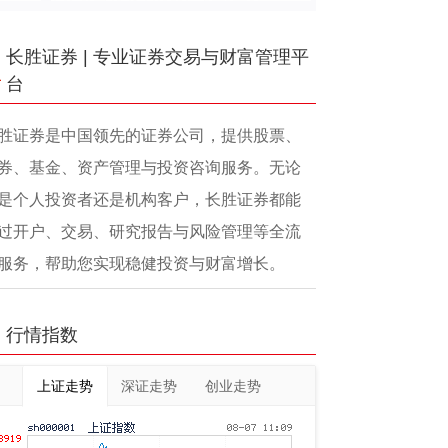
长胜证券 | 专业证券交易与财富管理平
台
胜证券是中国领先的证券公司，提供股票、
券、基金、资产管理与投资咨询服务。无论
是个人投资者还是机构客户，长胜证券都能
过开户、交易、研究报告与风险管理等全流
服务，帮助您实现稳健投资与财富增长。
行情指数
上证走势
深证走势
创业走势