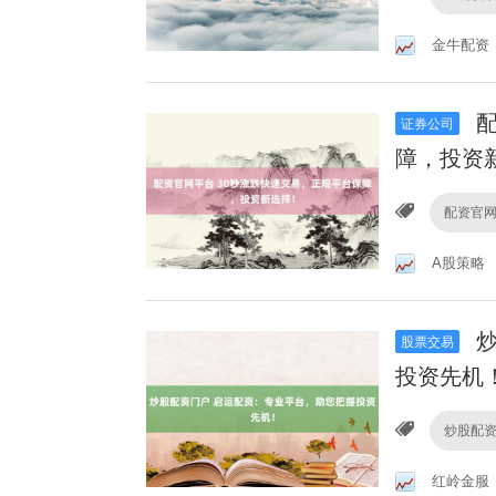
金牛配资
配
证券公司
障，投资
配资官
A股策略
炒
股票交易
投资先机
炒股配
红岭金服